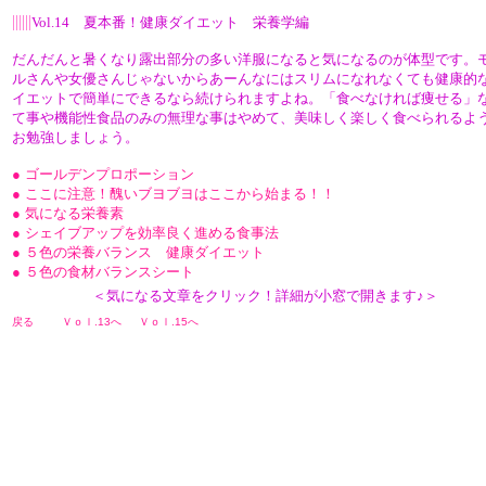
||||||
Vol.14 夏本番！健康ダイエット 栄養学編
だんだんと暑くなり露出部分の多い洋服になると気になるのが体型です。
ルさんや女優さんじゃないからあーんなにはスリムになれなくても健康的
イエットで簡単にできるなら続けられますよね。「食べなければ痩せる」
て事や機能性食品のみの無理な事はやめて、美味しく楽しく食べられるよ
お勉強しましょう。
● ゴールデンプロポーション
● ここに注意！醜いブヨブヨはここから始まる！！
● 気になる栄養素
● シェイブアップを効率良く進める食事法
● ５色の栄養バランス 健康ダイエット
● ５色の食材バランスシート
＜気になる文章をクリック！詳細が小窓で開きます♪＞
戻る
Ｖｏｌ.13へ
Ｖｏｌ.15へ